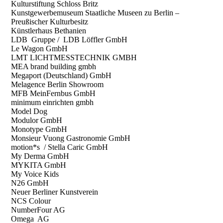
Kulturstiftung Schloss Britz
Kunstgewerbemuseum Staatliche Museen zu Berlin –
Preußischer Kulturbesitz
Künstlerhaus Bethanien
LDB Gruppe / LDB Löffler GmbH
Le Wagon GmbH
LMT LICHTMESSTECHNIK GMBH
MEA brand building gmbh
Megaport (Deutschland) GmbH
Melagence Berlin Showroom
MFB MeinFernbus GmbH
minimum einrichten gmbh
Model Dog
Modulor GmbH
Monotype GmbH
Monsieur Vuong Gastronomie GmbH
motion*s / Stella Caric GmbH
My Derma GmbH
MYKITA GmbH
My Voice Kids
N26 GmbH
Neuer Berliner Kunstverein
NCS Colour
NumberFour AG
Omega AG