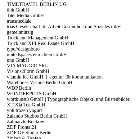
TIMETRAVEL.BERLIN UG
tink GmbH
Titel Media GmbH
transmediale
trias Gesellschaft für Arbeit Gesundheit und Soziales mbH
gemeinnützig
Trockland Management GmbH
Trockland XIII Real Estate GmbH
typo//designbüro
unitedspaces einrichten GmbH
unu GmbH
VIA MAGGIO SRL
Visions2Form GmbH
vitamin fee GmbH | agentur für kommunikation
Warehouse Visions Berlin GmbH
WDP Berlin
WONDERPOTS GmbH
wortkunst3 GmbH | Typographische Objekt- und Büstenbilder
XT Xia Tea GmbH
yoli frozen yogurt
Zalando Studios Berlin GmbH
Zahnärzte Buckow
ZDF Frontal21
ZDF GF Studio Berlin
Zinken & Zapfen