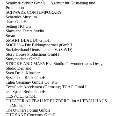
Schulz & Schulz GmbH | Agentur für Gestaltung und
Produktion
SCHWARZ CONTEMPORARY
Schwules Museum
share GmbH
Setting HQ UG
Slavs and Tatars Studio
Smart
SMART BLADE® GmbH
SOCIUS – Die Bildungspartner gGmbH
Sozialverband Deutschland e.V. (SoVD)
Story House Productions GmbH
Storymachine GmbH
STROKE AND MARVEL | Studio für wunderbares Design
Studio Demand
Sven Drühl Künstler
Systembau Röck GmbH
Talpa Germany GmbH Co. KG
TechCode Accelerator (Germany) TCAC GmbH
techSpace Berlin GmbH
TESVOLT GmbH
THEATER AUFBAU KREUZBERG im AUFBAU HAUS
am Moritzplatz
The Owners Forum GmbH
THE SANE Company GmbH