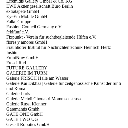
Efremidis Gallery GmbH & Co. KG
EWE Aktiengesellschaft Büro Berlin
extratapete GmbH
EyeEm Mobile GmbH
Falke Gruppe
Fashion Council Germany e.V.
feldfünf e.V.
Fixpunkt - Verein für suchtbegleitende Hilfen e.V.
flores y amores GmbH
Fraunhofer-Institut für Nachrichtentechnik Heinrich-Hertz-
Institut
FrontNow GmbH
FroschRad
FUTURE GALLERY
GALERIE IM TURM
Galerie FRISCH Halle am Wasser
Galerie Kai Dikhas | Galerie für zeitgenössische Kunst der Sinti
und Roma
Galerie Loris
Galerie Mehdi Chouakri Mommsenstrasse
Galerie Russi Klenner
Garamantis Gmbh
GATE ONE GmbH
GATE TWO UG
Gestalt Robotics GmbH