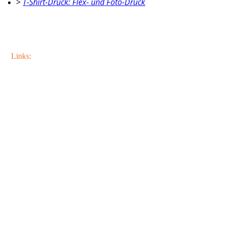
>
T-Shirt-Druck: Flex- und Foto-Druck
Links:
www.deichtorhallen.de/phoxxi
www.anselmreyle.com
www.platoon.org
www.hanse-repair.de