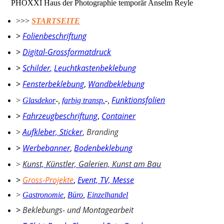
PHOXXI Haus der Photographie temporär Anselm Reyle
>>>
STARTSEITE
>
Folienbeschriftung
>
Digital-Grossformatdruck
>
Schilder
,
Leuchtkastenbeklebung
>
Fensterbeklebung
,
Wandbeklebung
Funktionsfolien
>
Glasdekor
-
,
farbig transp.
-
,
>
Fahrzeugbeschriftung
,
Container
>
Aufkleber, Sticker
,
Branding
>
Werbebanner
,
Bodenbeklebung
Kunst, Künstler, Galerien, Kunst am Bau
>
>
Gross-Projekte
,
Event, TV, Messe
>
Gastronomie
,
Büro
,
Einzelhandel
>
Beklebungs- und Montagearbeit