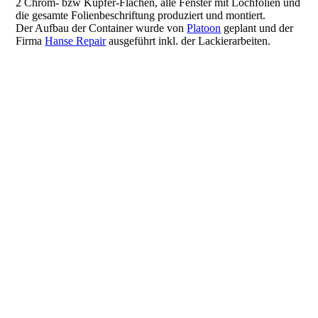
2 Chrom- bzw Kupfer-Flächen, alle Fenster mit Lochfolien und
die gesamte Folienbeschriftung produziert und montiert.
Der Aufbau der Container wurde von
Platoon
geplant und der
Firma
Hanse Repair
ausgeführt inkl. der Lackierarbeiten.