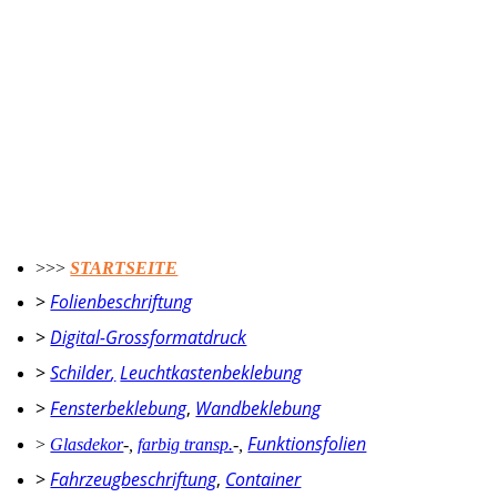
FCG - Bikini | Fashion Pop Up Shop
Monotype | Glasdekorfolie auf Wand- u Glasflächen
Monotype | Besprechungsraum Motiv auf Transparent
Monotype | Typo-Auswahl Folienplotts auf Wand
>>>
STARTSEITE
>
Folienbeschriftung
>
Digital-Grossformatdruck
>
Schilder
,
Leuchtkastenbeklebung
>
Fensterbeklebung
,
Wandbeklebung
Funktionsfolien
>
Glasdekor
-
,
farbig transp.
-
,
>
Fahrzeugbeschriftung
,
Container