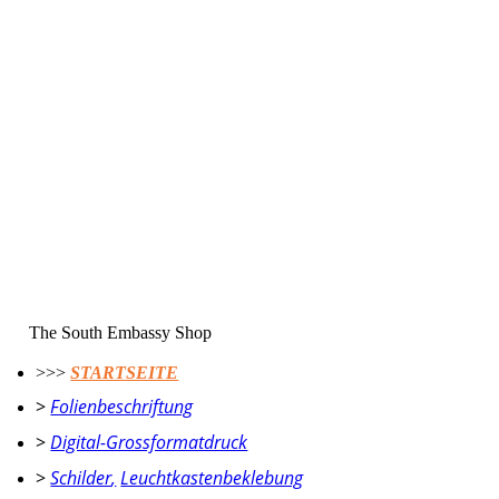
AMORELIE - Palm Studio | Popup Store Aussen-Beklebung
AMORELIE - Palm Studio | Fenster Innenansicht
Trockland | Beklebung Immobilien Vermietung
smart Event Berlin | Promotion Container
smart Event Amsterdam | transparente Folie
LDB Templin | Bürotrennwände
The South Embassy Shop
>>>
STARTSEITE
>
Folienbeschriftung
>
Digital-Grossformatdruck
>
Schilder
,
Leuchtkastenbeklebung