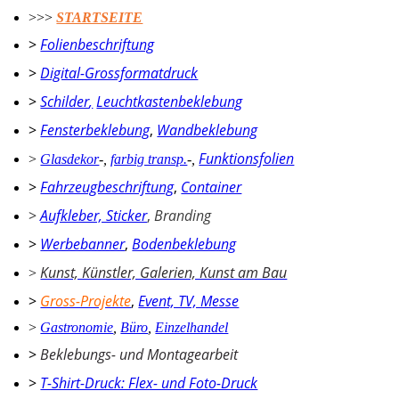
>>>
STARTSEITE
>
Folienbeschriftung
>
Digital-Grossformatdruck
>
Schilder
,
Leuchtkastenbeklebung
>
Fensterbeklebung
,
Wandbeklebung
Funktionsfolien
>
Glasdekor
-
,
farbig transp.
-
,
>
Fahrzeugbeschriftung
,
Container
>
Aufkleber, Sticker
,
Branding
>
Werbebanner
,
Bodenbeklebung
Kunst, Künstler, Galerien, Kunst am Bau
>
>
Gross-Projekte
,
Event, TV, Messe
>
Gastronomie
,
Büro
,
Einzelhandel
>
Beklebungs- und Montagearbeit
>
T-Shirt-Druck: Flex- und Foto-Druck