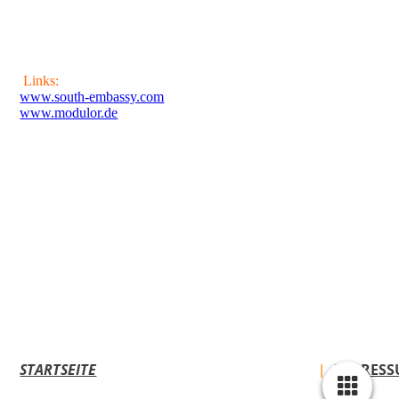
Links:
www.south-embassy.com
www.modulor.de
STARTSEITE
REFERENZEN
PREISBEISPIELE
IMPRES
|