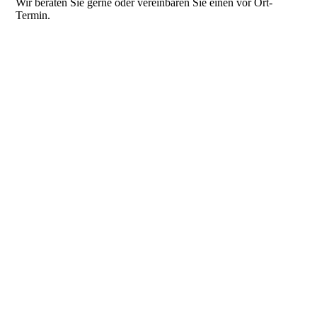
Wir beraten Sie gerne oder vereinbaren Sie einen vor Ort-
Termin.
MARSANO | Schaufenster Dichoicfolie
The South Embassy Shop | Schaufenster Dichoicfolie