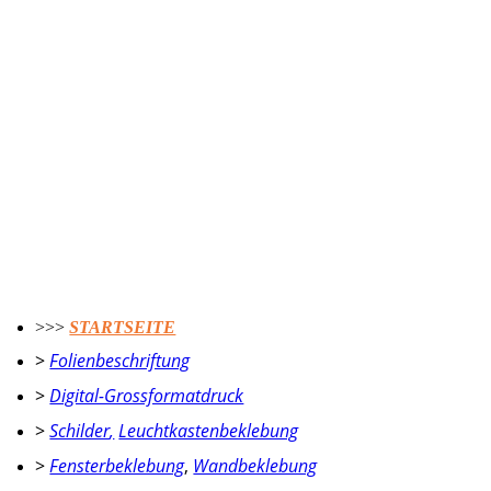
DAKE Traumzauberbaum | Theaterbus
Glaserei Dirk Arlt - Transporter Beschriftung
>>>
STARTSEITE
>
Folienbeschriftung
>
Digital-Grossformatdruck
>
Schilder
,
Leuchtkastenbeklebung
>
Fensterbeklebung
,
Wandbeklebung