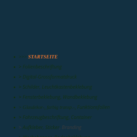
MYKITA Berlin-Mitte | Weihnachtskampagne
MYKITA Berlin-Bikini | Weihnachtskampagne
>>>
STARTSEITE
>
Folienbeschriftung
>
Digital-Grossformatdruck
>
Schilder
,
Leuchtkastenbeklebung
>
Fensterbeklebung
,
Wandbeklebung
Funktionsfolien
>
Glasdekor
-
,
farbig transp.
-
,
>
Fahrzeugbeschriftung
,
Container
>
Aufkleber, Sticker
,
Branding