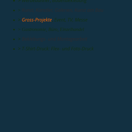
>
Werbebanner
,
Bodenbeklebung
Kunst, Künstler, Galerien, Kunst am Bau
>
>
Gross-Projekte
,
Event, TV, Messe
>
Gastronomie
,
Büro
,
Einzelhandel
>
Beklebungs- und Montagearbeit
>
T-Shirt-Druck: Flex- und Foto-Druck